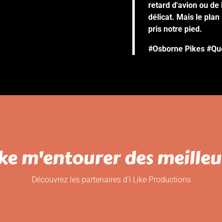
retard d'avion ou de 
délicat. Mais le pla
pris notre pied.
#Osborne Pikes #Que
like m'entourer des meilleur
Découvrez les partenaires d’I Like Productions