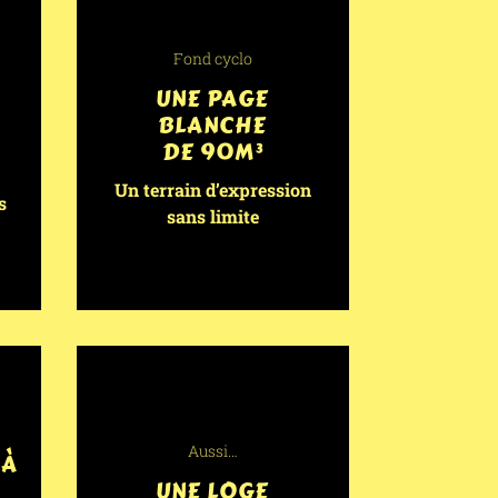
Fond cyclo
UNE PAGE
BLANCHE
DE 90M³
Un terrain d’expression
s
sans limite
Aussi…
 À
UNE LOGE