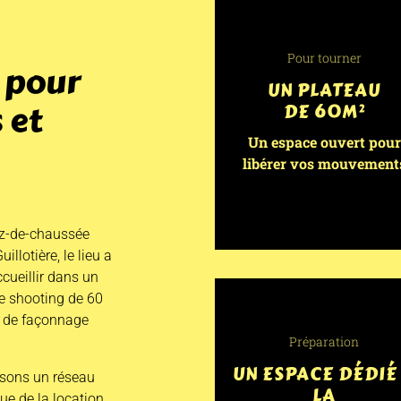
Pour tourner
o pour
UN PLATEAU
 et
DE 60M²
Un espace ouvert pour
libérer vos mouvement
ez-de-chaussée
llotière, le lieu a
cueillir dans un
ce shooting de 60
ier de façonnage
Préparation
UN ESPACE DÉDIÉ
sons un réseau
LA
ue de la location