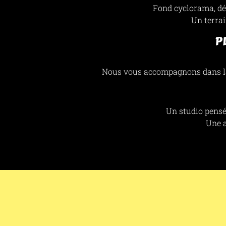
Fond cyclorama, déc
Un terrai
P
Nous vous accompagnons dans la c
Un studio pensé 
Une a